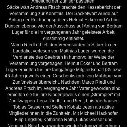
Anleitung der Zünftler bastelten.
Säckelwart Andreas Fitsch brachte den Kassabericht der
Versammlung zur Kenntnis. Der Säckelwart wurde auf
Antrag der Rechnungsprüfers Helmut Ecker und Achim
Dünser, ebenso wie der Ausschuss auf Antrag von Bertram
Luger für die im vergangenen Jahr geleistete Arbeit,
einstimmig entlastet.
Marco Riedl erhielt den Vereinsorden in Silber. In der
Laudatio, verlesen von Matthias Luger, wurden die
Verdienste des Geehrten in humorvoller Weise der
Versammlung vorgetragen. Helmut Ecker und Bertram
Luger erhielten für ihre langjährige Mitgliedschaft (35 bzw.
46 Jahre) jeweils einen Geschenkskorb von Muhhpur vom
Zunftmeister überreicht. Nachdem Marco Riedl und
Andreas Fitsch im vergangene Jahr Vater geworden sind,
erhielten sie für ihre Kinder jeweils einen „Strampler“ mit
Zunftwappen. Lena Riedl, Leon Riedl, Luis Vierhauser,
Tobias Gasser und Steffen Kobalz treten als aktive
MitgliederInnen in die Zunft ein. Mit Michael Hackhofer,
Filip Engstler, Katharina Rath, Lukas Gasser und
Nepomuk Bitschnau wurden wieder 5 JungzünftlerInnen