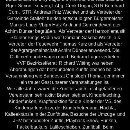
Bgm Simon Tschann, LAbg Cenk Dogan, STR Bernhard
Corn, STR Andreas Fritz Wachter und als Vertreter der
Gemeinde Stallehr für den entschuldigten Bürgermeister
Markus Luger Vbgm Hatz Andi und Gemeindevertreter
Achim Dünser begrüßen. Als Vertreter der Harmoniemusik
Stallehr Bings Radin war Obmann Sascha Walch, als
Vertreter der Feuerwehr Thomas Kurz und als Vertreter
der Agrargemeinschaft Achim Dünser anwesend. Die
Oldtimerfreunde waren durch Bertram Luger vertreten.
VVF Bezirkselferrat Richard Witting war neben
Abordnungen der befreundeten Zünfte ebenso bei der
Versammlung wie Bundesrat Christoph Thoma, der immer
ein treuer Gast unserer Veranstaltungen ist.
Wie alle Jahre waren die Zünftler auch im abgelaufenen
Vereinsjahr sehr aktiv: Braten stehlen, Kinderfasching,
Kinderfunken, Krapfenaktion für die Kinder der VS, des
Kindergartens bzw. der Kinderbetreuung, Hächla,
Kaffeekränzle in der Zunfthütte, Besuche der Umzüge und
JHV befreundeter Zünfte, Playback-Show, Funken,
Fackelbaukurs, Lättleschießen, Zunftball. Beim